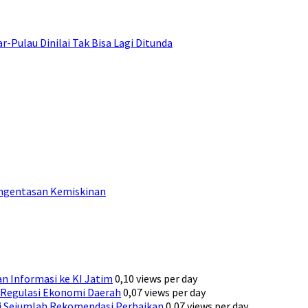
ulau Dinilai Tak Bisa Lagi Ditunda
engentasan Kemiskinan
n Informasi ke KI Jatim
0,10 views per day
Regulasi Ekonomi Daerah
0,07 views per day
ni Sejumlah Rekomendasi Perbaikan
0,07 views per day