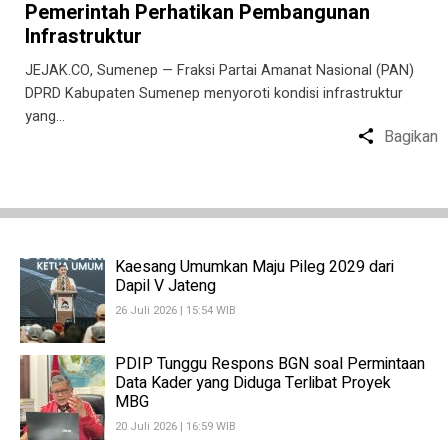
Pemerintah Perhatikan Pembangunan
Infrastruktur
JEJAK.CO, Sumenep — Fraksi Partai Amanat Nasional (PAN)
DPRD Kabupaten Sumenep menyoroti kondisi infrastruktur
yang…
Bagikan
Kaesang Umumkan Maju Pileg 2029 dari
Dapil V Jateng
26 Juli 2026 | 15:54 WIB
PDIP Tunggu Respons BGN soal Permintaan
Data Kader yang Diduga Terlibat Proyek
MBG
20 Juli 2026 | 16:59 WIB