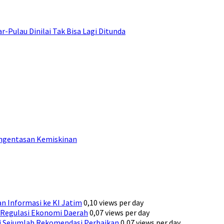
ulau Dinilai Tak Bisa Lagi Ditunda
engentasan Kemiskinan
n Informasi ke KI Jatim
0,10 views per day
Regulasi Ekonomi Daerah
0,07 views per day
ni Sejumlah Rekomendasi Perbaikan
0,07 views per day