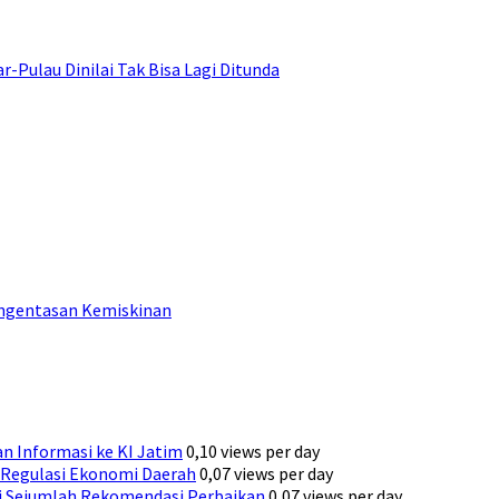
ulau Dinilai Tak Bisa Lagi Ditunda
engentasan Kemiskinan
n Informasi ke KI Jatim
0,10 views per day
Regulasi Ekonomi Daerah
0,07 views per day
ni Sejumlah Rekomendasi Perbaikan
0,07 views per day