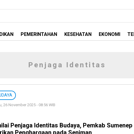
DIKAN
PEMERINTAHAN
KESEHATAN
EKONOMI
TE
Penjaga Identitas
UDAYA
, 26 November 2025 - 08:56 WIB
nilai Penjaga Identitas Budaya, Pemkab Sumenep
rikan Penghargaan pada Seniman