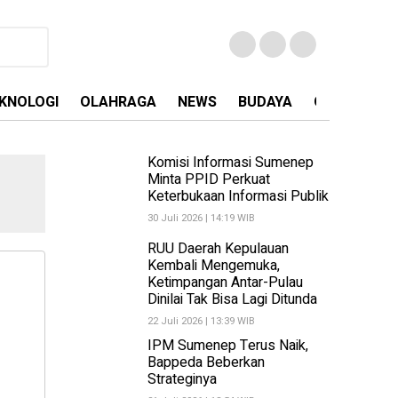
KNOLOGI
OLAHRAGA
NEWS
BUDAYA
OPINI
MA
Komisi Informasi Sumenep
Minta PPID Perkuat
Keterbukaan Informasi Publik
30 Juli 2026 | 14:19 WIB
RUU Daerah Kepulauan
Kembali Mengemuka,
Ketimpangan Antar-Pulau
Dinilai Tak Bisa Lagi Ditunda
22 Juli 2026 | 13:39 WIB
IPM Sumenep Terus Naik,
Bappeda Beberkan
Strateginya