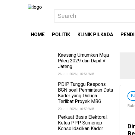
HOME
POLITIK
KLINIK PILKADA
PENDI
Kaesang Umumkan Maju
Pileg 2029 dari Dapil V
Jateng
26 Juli 2026 | 15:54 WIB
PDIP Tunggu Respons
BGN soal Permintaan Data
Kader yang Diduga
B
Terlibat Proyek MBG
Rabu
20 Juli 2026 | 16:59 WIB
Perkuat Basis Elektoral,
Ketua PPP Sumenep
Di
Konsolidasikan Kader
Be