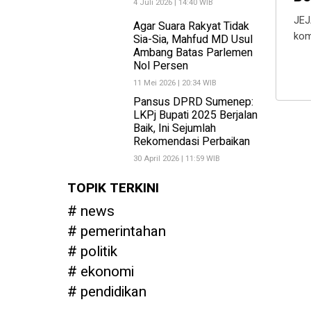
4 Juli 2026 | 14:40 WIB
JEJ
Agar Suara Rakyat Tidak
kom
Sia-Sia, Mahfud MD Usul
Ambang Batas Parlemen
Nol Persen
11 Mei 2026 | 20:34 WIB
Pansus DPRD Sumenep:
LKPj Bupati 2025 Berjalan
Baik, Ini Sejumlah
Rekomendasi Perbaikan
30 April 2026 | 11:59 WIB
TOPIK TERKINI
news
pemerintahan
politik
ekonomi
pendidikan