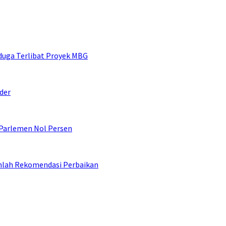
duga Terlibat Proyek MBG
der
 Parlemen Nol Persen
umlah Rekomendasi Perbaikan