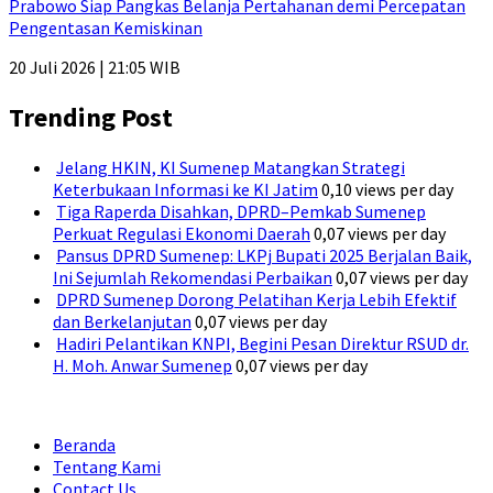
Prabowo Siap Pangkas Belanja Pertahanan demi Percepatan
Pengentasan Kemiskinan
20 Juli 2026 | 21:05 WIB
Trending Post
Jelang HKIN, KI Sumenep Matangkan Strategi
Keterbukaan Informasi ke KI Jatim
0,10 views per day
Tiga Raperda Disahkan, DPRD–Pemkab Sumenep
Perkuat Regulasi Ekonomi Daerah
0,07 views per day
Pansus DPRD Sumenep: LKPj Bupati 2025 Berjalan Baik,
Ini Sejumlah Rekomendasi Perbaikan
0,07 views per day
DPRD Sumenep Dorong Pelatihan Kerja Lebih Efektif
dan Berkelanjutan
0,07 views per day
Hadiri Pelantikan KNPI, Begini Pesan Direktur RSUD dr.
H. Moh. Anwar Sumenep
0,07 views per day
Beranda
Tentang Kami
Contact Us