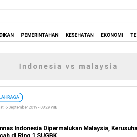
DIKAN
PEMERINTAHAN
KESEHATAN
EKONOMI
TE
Indonesia vs malaysia
LAHRAGA
t, 6 September 2019 - 08:29 WIB
mnas Indonesia Dipermalukan Malaysia, Kerusuh
cah di Ring 1 SUGBK