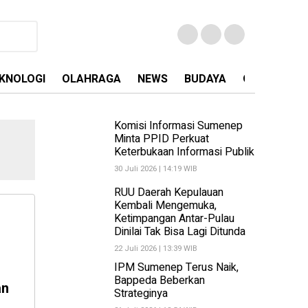
KNOLOGI
OLAHRAGA
NEWS
BUDAYA
OPINI
MA
Komisi Informasi Sumenep
Minta PPID Perkuat
Keterbukaan Informasi Publik
30 Juli 2026 | 14:19 WIB
RUU Daerah Kepulauan
Kembali Mengemuka,
Ketimpangan Antar-Pulau
Dinilai Tak Bisa Lagi Ditunda
22 Juli 2026 | 13:39 WIB
IPM Sumenep Terus Naik,
Bappeda Beberkan
an
Strateginya