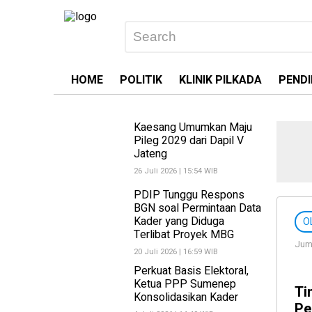
HOME
POLITIK
KLINIK PILKADA
PENDI
Kaesang Umumkan Maju
Pileg 2029 dari Dapil V
Jateng
26 Juli 2026 | 15:54 WIB
PDIP Tunggu Respons
BGN soal Permintaan Data
Kader yang Diduga
O
Terlibat Proyek MBG
Juma
20 Juli 2026 | 16:59 WIB
Perkuat Basis Elektoral,
Ketua PPP Sumenep
Ti
Konsolidasikan Kader
Pe