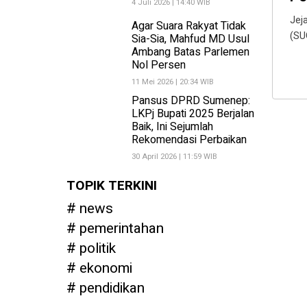
4 Juli 2026 | 14:40 WIB
Jej
Agar Suara Rakyat Tidak
(SU
Sia-Sia, Mahfud MD Usul
Ambang Batas Parlemen
Nol Persen
11 Mei 2026 | 20:34 WIB
Pansus DPRD Sumenep:
LKPj Bupati 2025 Berjalan
Baik, Ini Sejumlah
Rekomendasi Perbaikan
30 April 2026 | 11:59 WIB
TOPIK TERKINI
news
pemerintahan
politik
ekonomi
pendidikan