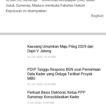
JEJAK.CO, Sumenep – Universitas Annuqayah (UA), Guluk-
Guluk, Sumenep, Madura membuka Fakultas Hukum.
Keputusan ini disampaikan…
Bagikan
Kaesang Umumkan Maju Pileg 2029 dari
Dapil V Jateng
26 Juli 2026 | 15:54 WIB
PDIP Tunggu Respons BGN soal Permintaan
Data Kader yang Diduga Terlibat Proyek
MBG
20 Juli 2026 | 16:59 WIB
Perkuat Basis Elektoral, Ketua PPP
Sumenep Konsolidasikan Kader
4 Juli 2026 | 14:40 WIB