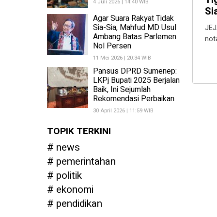
4 Juli 2026 | 14:40 WIB
Si
Agar Suara Rakyat Tidak
Sia-Sia, Mahfud MD Usul
JEJ
Ambang Batas Parlemen
not
Nol Persen
11 Mei 2026 | 20:34 WIB
Pansus DPRD Sumenep:
LKPj Bupati 2025 Berjalan
Baik, Ini Sejumlah
Rekomendasi Perbaikan
30 April 2026 | 11:59 WIB
TOPIK TERKINI
news
pemerintahan
politik
ekonomi
pendidikan