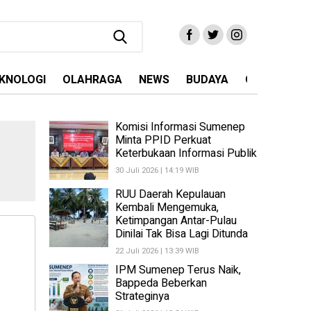
KNOLOGI
OLAHRAGA
NEWS
BUDAYA
OPINI
MA
Komisi Informasi Sumenep
Minta PPID Perkuat
Keterbukaan Informasi Publik
30 Juli 2026 | 14:19 WIB
RUU Daerah Kepulauan
Kembali Mengemuka,
Ketimpangan Antar-Pulau
Dinilai Tak Bisa Lagi Ditunda
22 Juli 2026 | 13:39 WIB
IPM Sumenep Terus Naik,
Bappeda Beberkan
Strateginya