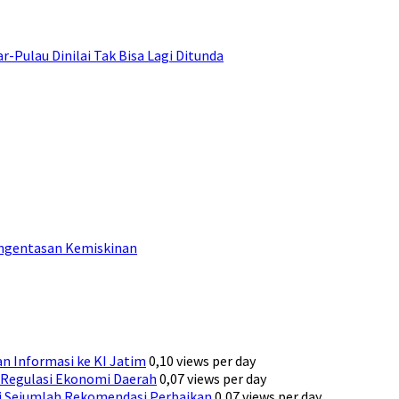
ulau Dinilai Tak Bisa Lagi Ditunda
engentasan Kemiskinan
n Informasi ke KI Jatim
0,10 views per day
Regulasi Ekonomi Daerah
0,07 views per day
ni Sejumlah Rekomendasi Perbaikan
0,07 views per day