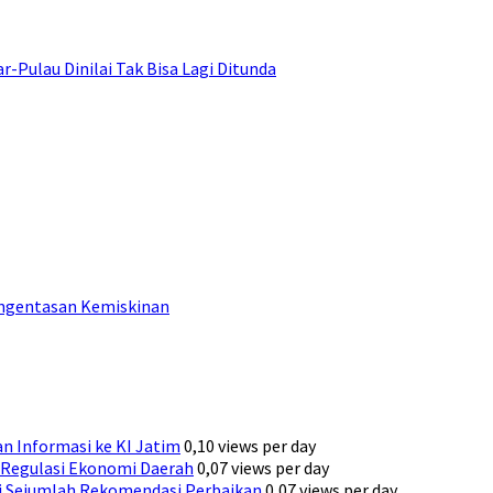
ulau Dinilai Tak Bisa Lagi Ditunda
engentasan Kemiskinan
n Informasi ke KI Jatim
0,10 views per day
Regulasi Ekonomi Daerah
0,07 views per day
ni Sejumlah Rekomendasi Perbaikan
0,07 views per day