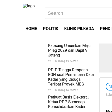
HOME
POLITIK
KLINIK PILKADA
PENDI
Kaesang Umumkan Maju
Pileg 2029 dari Dapil V
Jateng
26 Juli 2026 | 15:54 WIB
PDIP Tunggu Respons
BGN soal Permintaan Data
Kader yang Diduga
Terlibat Proyek MBG
N
20 Juli 2026 | 16:59 WIB
Sela
Perkuat Basis Elektoral,
Ketua PPP Sumenep
Konsolidasikan Kader
Re