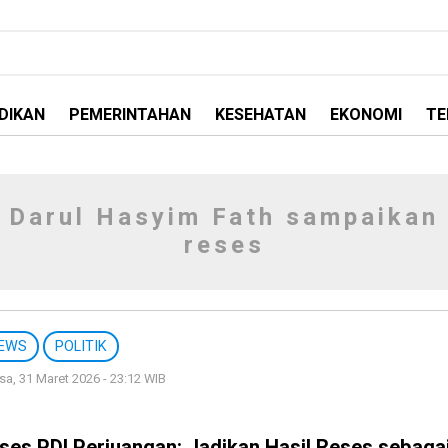
DIKAN
PEMERINTAHAN
KESEHATAN
EKONOMI
TE
Darul Hasyim Fath sampaikan
reses
EWS
POLITIK
sa, 31 Maret 2026 - 23:12 WIB
ses PDI Perjuangan: Jadikan Hasil Reses sebaga