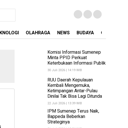
KNOLOGI
OLAHRAGA
NEWS
BUDAYA
OPINI
MA
Komisi Informasi Sumenep
Minta PPID Perkuat
Keterbukaan Informasi Publik
30 Juli 2026 | 14:19 WIB
RUU Daerah Kepulauan
Kembali Mengemuka,
Ketimpangan Antar-Pulau
Dinilai Tak Bisa Lagi Ditunda
22 Juli 2026 | 13:39 WIB
IPM Sumenep Terus Naik,
Bappeda Beberkan
Strateginya
i