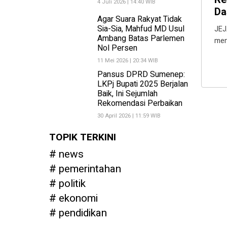
4 Juli 2026 | 14:40 WIB
Da
Agar Suara Rakyat Tidak
Sia-Sia, Mahfud MD Usul
JEJ
Ambang Batas Parlemen
mem
Nol Persen
11 Mei 2026 | 20:34 WIB
Pansus DPRD Sumenep:
LKPj Bupati 2025 Berjalan
Baik, Ini Sejumlah
Rekomendasi Perbaikan
30 April 2026 | 11:59 WIB
TOPIK TERKINI
news
pemerintahan
politik
ekonomi
pendidikan