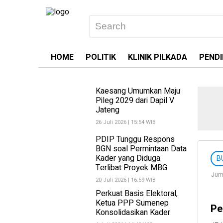
HOME
POLITIK
KLINIK PILKADA
PENDI
Kaesang Umumkan Maju
Pileg 2029 dari Dapil V
Jateng
26 Juli 2026 | 15:54 WIB
PDIP Tunggu Respons
BGN soal Permintaan Data
Kader yang Diduga
B
Terlibat Proyek MBG
Juma
20 Juli 2026 | 16:59 WIB
Perkuat Basis Elektoral,
Ketua PPP Sumenep
Pe
Konsolidasikan Kader