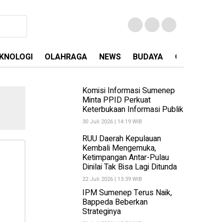
KNOLOGI
OLAHRAGA
NEWS
BUDAYA
OPINI
MA
Komisi Informasi Sumenep
Minta PPID Perkuat
Keterbukaan Informasi Publik
30 Juli 2026 | 14:19 WIB
RUU Daerah Kepulauan
Kembali Mengemuka,
Ketimpangan Antar-Pulau
Dinilai Tak Bisa Lagi Ditunda
22 Juli 2026 | 13:39 WIB
IPM Sumenep Terus Naik,
Bappeda Beberkan
Strateginya