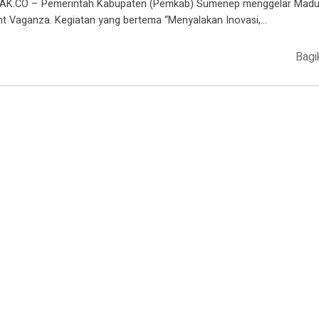
AK.CO – Pemerintah Kabupaten (Pemkab) Sumenep menggelar Madu
ht Vaganza. Kegiatan yang bertema “Menyalakan Inovasi,…
Bagi