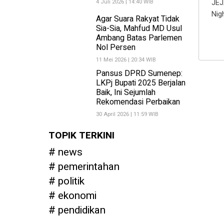
4 Juli 2026 | 14:40 WIB
JEJ
Nig
Agar Suara Rakyat Tidak
Sia-Sia, Mahfud MD Usul
Ambang Batas Parlemen
Nol Persen
11 Mei 2026 | 20:34 WIB
Pansus DPRD Sumenep:
LKPj Bupati 2025 Berjalan
Baik, Ini Sejumlah
Rekomendasi Perbaikan
30 April 2026 | 11:59 WIB
TOPIK TERKINI
news
pemerintahan
politik
ekonomi
pendidikan