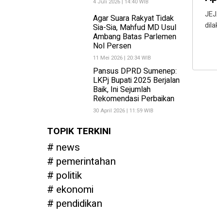
4 Juli 2026 | 14:40 WIB
JEJ
Agar Suara Rakyat Tidak
dil
Sia-Sia, Mahfud MD Usul
Ambang Batas Parlemen
Nol Persen
11 Mei 2026 | 20:34 WIB
Pansus DPRD Sumenep:
LKPj Bupati 2025 Berjalan
Baik, Ini Sejumlah
Rekomendasi Perbaikan
30 April 2026 | 11:59 WIB
TOPIK TERKINI
news
pemerintahan
politik
ekonomi
pendidikan