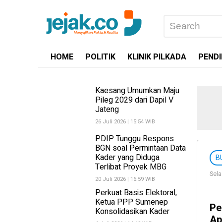
HOME
POLITIK
KLINIK PILKADA
PENDI
Kaesang Umumkan Maju
Pileg 2029 dari Dapil V
Jateng
26 Juli 2026 | 15:54 WIB
PDIP Tunggu Respons
BGN soal Permintaan Data
Kader yang Diduga
B
Terlibat Proyek MBG
Sela
20 Juli 2026 | 16:59 WIB
Perkuat Basis Elektoral,
Ketua PPP Sumenep
Pe
Konsolidasikan Kader
Ap