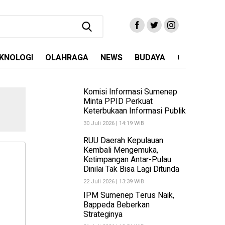
KNOLOGI
OLAHRAGA
NEWS
BUDAYA
OPINI
MA
Komisi Informasi Sumenep
Minta PPID Perkuat
Keterbukaan Informasi Publik
30 Juli 2026 | 14:19 WIB
RUU Daerah Kepulauan
Kembali Mengemuka,
Ketimpangan Antar-Pulau
Dinilai Tak Bisa Lagi Ditunda
22 Juli 2026 | 13:39 WIB
IPM Sumenep Terus Naik,
Bappeda Beberkan
Strateginya