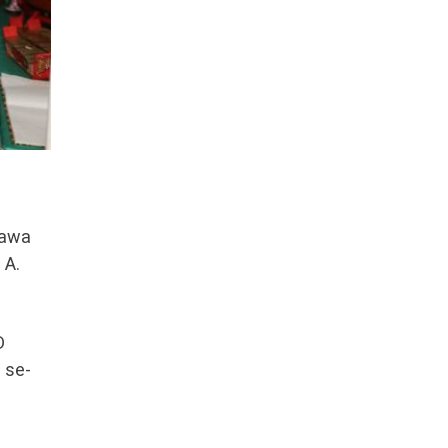
Jawa
 A.
D
 se-