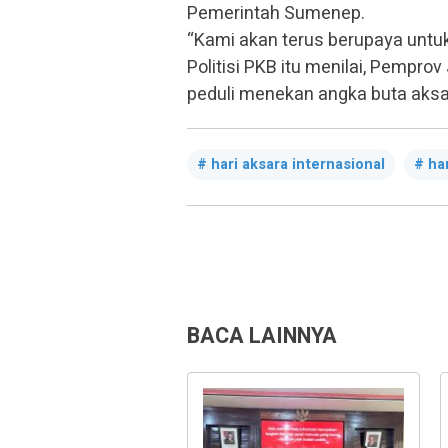
Pemerintah Sumenep.
“Kami akan terus berupaya untu
Politisi PKB itu menilai, Pempr
peduli menekan angka buta aksar
hari aksara internasional
ha
BACA LAINNYA