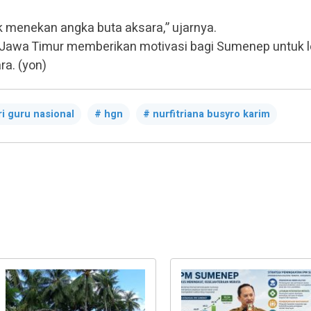
k menekan angka buta aksara,” ujarnya.
ov Jawa Timur memberikan motivasi bagi Sumenep untuk l
a. (yon)
ri guru nasional
hgn
nurfitriana busyro karim