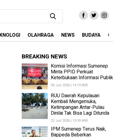
KNOLOGI
OLAHRAGA
NEWS
BUDAYA
OPINI
MA
BREAKING NEWS
Komisi Informasi Sumenep
Minta PPID Perkuat
Keterbukaan Informasi Publik
30 Juli 2026 | 14:19 WIB
RUU Daerah Kepulauan
Kembali Mengemuka,
Ketimpangan Antar-Pulau
Dinilai Tak Bisa Lagi Ditunda
22 Juli 2026 | 13:39 WIB
IPM Sumenep Terus Naik,
Bappeda Beberkan