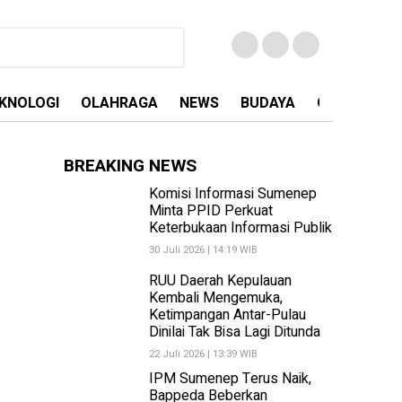
KNOLOGI
OLAHRAGA
NEWS
BUDAYA
OPINI
MA
BREAKING NEWS
Komisi Informasi Sumenep
Minta PPID Perkuat
Keterbukaan Informasi Publik
30 Juli 2026 | 14:19 WIB
RUU Daerah Kepulauan
Kembali Mengemuka,
Ketimpangan Antar-Pulau
Dinilai Tak Bisa Lagi Ditunda
22 Juli 2026 | 13:39 WIB
IPM Sumenep Terus Naik,
Bappeda Beberkan