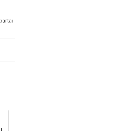
partai
l,