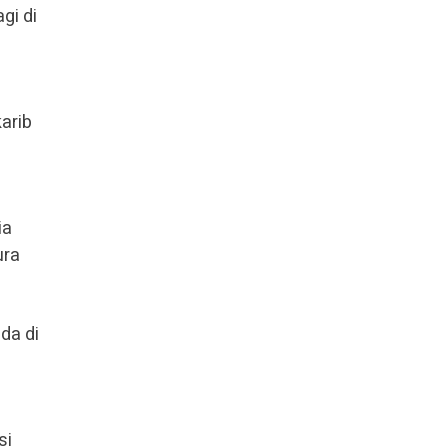
gi di
arib
ia
ura
da di
si