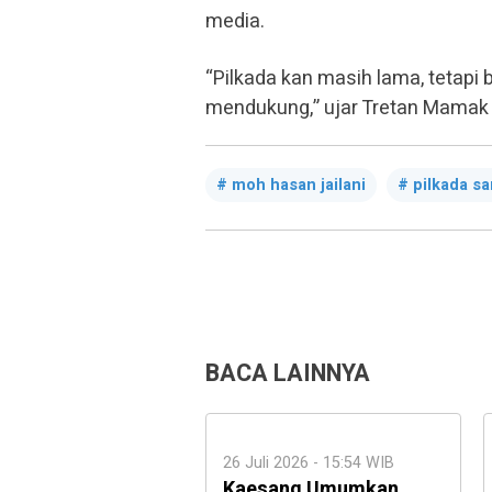
media.
“Pilkada kan masih lama, tetapi 
mendukung,” ujar Tretan Mamak b
moh hasan jailani
pilkada s
BACA LAINNYA
26 Juli 2026 - 15:54 WIB
Kaesang Umumkan