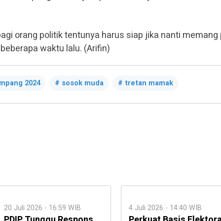
bagi orang politik tentunya harus siap jika nanti memang 
eberapa waktu lalu. (Arifin)
ampang 2024
sosok muda
tretan mamak
20 Juli 2026 - 16:59 WIB
4 Juli 2026 - 14:40 WIB
PDIP Tunggu Respons
Perkuat Basis Elektora