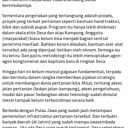
keremukannya.
Sementara pergerakan yang berlangsung adalah proyek,
proyek yang terkait pertanian seperti bantuan hand traktor,
bibit dan subsidi pupuk. Program itu hanya lebih dinikmati
dalam skala elite Desa dan atau Kampung. Anggota
(masyarakat) biasa belum bisa menjadi bagian sentral
penerima manfaat. Bahkan konon diisukan, bantuan alat-alat
tersebut ada yang diperjual-belikan oleh oknum. Semoga isu
itu keliru. Dan justru metodologi itu lebih menciptakan agen-
agen konglomerat dan kapitalis baru di tingkat Desa.
Hingga hari ini belum muncul gagasan fundamental, terpadu
dan bermutu dalam rangka memberikan pijakan strategis
untuk membangun dunia pertanian kita. Misal, tentang akses
jalan pertanian (bukan jalan-kampung), akses pengetahuan,
modal dan pasar. Sedangkan akses teknologi sudah dimulai
meski tampak belum terkoordinasi secara baik.
Berbeda dengan Pulau Jawa yang sudah jauh melampaui
pemenuhan infrastruktur pertanian tersebut. Dan terbukti
banyak daerah (di Jatim) yang sudah mampu swasembada
pangan. Jika ada Desa yang masih tertinggal, Desa sebelahnya