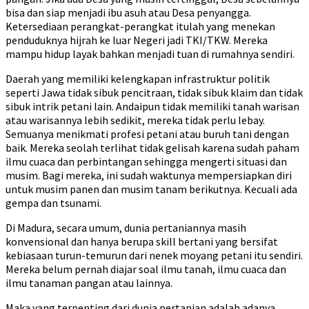
bisa dan siap menjadi ibu asuh atau Desa penyangga.
Ketersediaan perangkat-perangkat itulah yang menekan
penduduknya hijrah ke luar Negeri jadi TKI/TKW. Mereka
mampu hidup layak bahkan menjadi tuan di rumahnya sendiri.
Daerah yang memiliki kelengkapan infrastruktur politik
seperti Jawa tidak sibuk pencitraan, tidak sibuk klaim dan tidak
sibuk intrik petani lain. Andaipun tidak memiliki tanah warisan
atau warisannya lebih sedikit, mereka tidak perlu lebay.
Semuanya menikmati profesi petani atau buruh tani dengan
baik. Mereka seolah terlihat tidak gelisah karena sudah paham
ilmu cuaca dan perbintangan sehingga mengerti situasi dan
musim. Bagi mereka, ini sudah waktunya mempersiapkan diri
untuk musim panen dan musim tanam berikutnya. Kecuali ada
gempa dan tsunami.
Di Madura, secara umum, dunia pertaniannya masih
konvensional dan hanya berupa skill bertani yang bersifat
kebiasaan turun-temurun dari nenek moyang petani itu sendiri.
Mereka belum pernah diajar soal ilmu tanah, ilmu cuaca dan
ilmu tanaman pangan atau lainnya.
Maka yang terpenting dari dunia pertanian adalah adanya