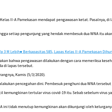
Kelas II-A Pamekasan mendapat pengawasan ketat. Pasalnya, di l
ehingga setiap pengunjung yang hendak membesuk dua WNA itu akan
p 3 M Lebih
●
Berkapasitas 585, Lapas Kelas II-A Pamekasan Dihun
atakan bahwa pengawasan dilakukan dengan cara memeriksa kese
a di lapas tersebut.
erangnya, Kamis (5/3/2020).
alakukan pencegahan dini. Pembesuk penghuni dua WNA tersebut j
il kemungkinan tertular virus covid-19 itu. Sebab sebelum virus
A ini tidak menutup kemungkinan akan dikunjungi oleh kelurgan