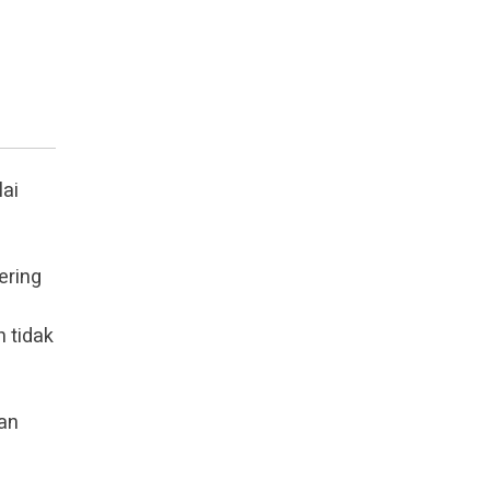
lai
ering
 tidak
an