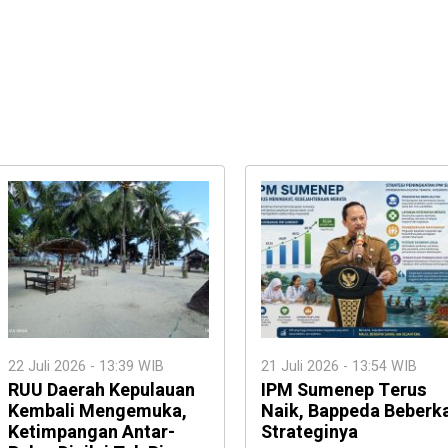
22 Juli 2026 - 13:39 WIB
21 Juli 2026 - 13:54 WIB
RUU Daerah Kepulauan
IPM Sumenep Terus
Kembali Mengemuka,
Naik, Bappeda Beberk
Ketimpangan Antar-
Strateginya