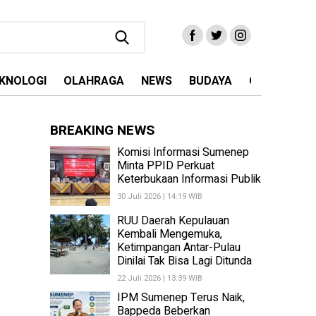
KNOLOGI
OLAHRAGA
NEWS
BUDAYA
OPINI
MA
BREAKING NEWS
Komisi Informasi Sumenep
Minta PPID Perkuat
Keterbukaan Informasi Publik
30 Juli 2026 | 14:19 WIB
RUU Daerah Kepulauan
Kembali Mengemuka,
Ketimpangan Antar-Pulau
Dinilai Tak Bisa Lagi Ditunda
22 Juli 2026 | 13:39 WIB
IPM Sumenep Terus Naik,
Bappeda Beberkan