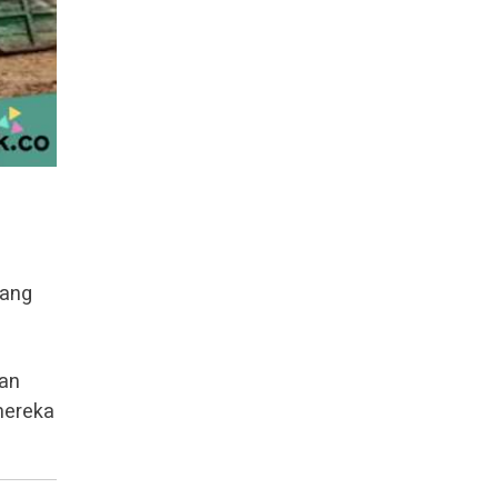
bang
kan
mereka