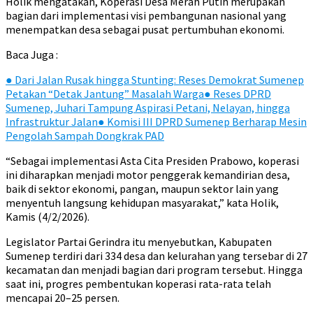
Holik mengatakan, Koperasi Desa Merah Putih merupakan
bagian dari implementasi visi pembangunan nasional yang
menempatkan desa sebagai pusat pertumbuhan ekonomi.
Baca Juga :
●
Dari Jalan Rusak hingga Stunting: Reses Demokrat Sumenep
Petakan “Detak Jantung” Masalah Warga
●
Reses DPRD
Sumenep, Juhari Tampung Aspirasi Petani, Nelayan, hingga
Infrastruktur Jalan
●
Komisi III DPRD Sumenep Berharap Mesin
Pengolah Sampah Dongkrak PAD
“Sebagai implementasi Asta Cita Presiden Prabowo, koperasi
ini diharapkan menjadi motor penggerak kemandirian desa,
baik di sektor ekonomi, pangan, maupun sektor lain yang
menyentuh langsung kehidupan masyarakat,” kata Holik,
Kamis (4/2/2026).
Legislator Partai Gerindra itu menyebutkan, Kabupaten
Sumenep terdiri dari 334 desa dan kelurahan yang tersebar di 27
kecamatan dan menjadi bagian dari program tersebut. Hingga
saat ini, progres pembentukan koperasi rata-rata telah
mencapai 20–25 persen.