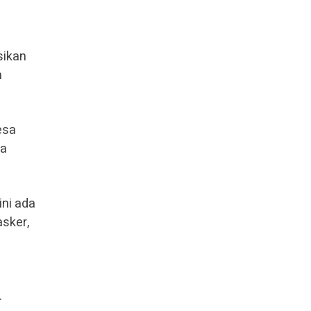
sikan
h
esa
sa
ini ada
asker,
.