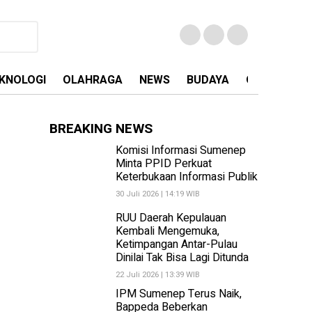
KNOLOGI
OLAHRAGA
NEWS
BUDAYA
OPINI
MA
BREAKING NEWS
Komisi Informasi Sumenep
Minta PPID Perkuat
Keterbukaan Informasi Publik
30 Juli 2026 | 14:19 WIB
RUU Daerah Kepulauan
Kembali Mengemuka,
Ketimpangan Antar-Pulau
Dinilai Tak Bisa Lagi Ditunda
22 Juli 2026 | 13:39 WIB
IPM Sumenep Terus Naik,
Bappeda Beberkan