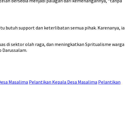
 telah bersedia menjadi palagan dari kemenangannya, “tanpa
u butuh support dan keterlibatan semua pihak. Karenanya, ia
uas di sektor olah raga, dan meningkatkan Spritualisme warga
ab Darussalam.
Desa Masalima
Pelantikan Kepala Desa Masalima
Pelantikan