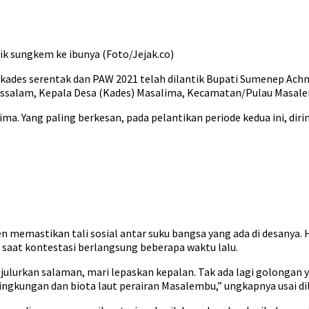
k sungkem ke ibunya (Foto/Jejak.co)
Pilkades serentak dan PAW 2021 telah dilantik Bupati Sumenep Ach
ussalam, Kepala Desa (Kades) Masalima, Kecamatan/Pulau Masal
ma. Yang paling berkesan, pada pelantikan periode kedua ini, di
mastikan tali sosial antar suku bangsa yang ada di desanya. Ha
adi saat kontestasi berlangsung beberapa waktu lalu.
njulurkan salaman, mari lepaskan kepalan. Tak ada lagi golongan
ngkungan dan biota laut perairan Masalembu,” ungkapnya usai dil