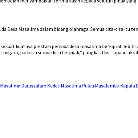
i kemudian menyampaikan terima kasih kepada seluruh pihak yang
 Desa Masalima dalam bidang olahraga. Semua cita-cita itu tent
 sekuat kuatnya prestasi pemuda desa masalima berkiprah lebih l
r negara, pada itu semua kita berpijak,” pungkas Uus, sapaan akr
 Masalima Darussalam
Kades Masalima Pulau Masalembu
Kepala 