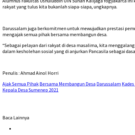
Alumnus Fakultas Ushuluddin UIN Sunan Kalijaga Yogyakarta in
rakyat yang tulus kita bukanlah siapa-siapa, ungkapnya.
Darussalam juga berkomitmen untuk mewujudkan prestasi pemuda
mengajak semua pihak bersama membangun desa.
“Sebagai pelayan dari rakyat di desa masalima, kita menggalang
dalam kesholehan sosial yang di anjurkan Pancasila sebagai dasa
Penulis : Ahmad Ainol Horri
Ajak Semua Pihak
Bersama Membangun Desa
Darussalam
Kades
Kepala Desa Sumenep 2021
Baca Lainnya