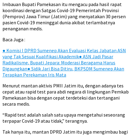
Imbauan Bupati Pamekasan itu mengacu pada hasil rapat
koordinasi dengan Satgas Covid-19 Pemerintah Provinsi
(Pemprov) Jawa Timur (Jatim) yang menyatakan 30 persen
pasien Covid-19 meninggal dunia akibat terlambatnya
penanganan medis.
Baca Juga :
●
Komisi I DPRD Sumenep Akan Evaluasi Kelas Jabatan ASN
yang Tak Sesuai Kualifikasi Akademik
●
ASN Jadi Pasar
Radikalisme, Bupati Jepara: Moderasi Beragama Harus
Digaungkan
●
Sidik Jari Bisa Ditiru, BKPSDM Sumenep Akan
Terapkan Perekaman Iris Mata
Menurut mantan aktivis PMII Jatim itu, dengan adanya tes
cepat atau rapid test para abdi negara di lingkungan Pemkab
Pamekasan bisa dengan cepat terdeteksi dan tertangani
secara medis.
“Rapid test adalah salah satu upaya mengetahui seseorang
terpapar Covid-19 atau tidak,” terangnya.
Tak hanya itu, mantan DPRD Jatim itu juga mengimbau bagi