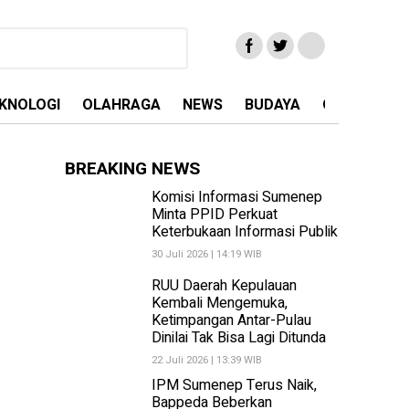
KNOLOGI
OLAHRAGA
NEWS
BUDAYA
OPINI
MA
BREAKING NEWS
Komisi Informasi Sumenep
Minta PPID Perkuat
Keterbukaan Informasi Publik
30 Juli 2026 | 14:19 WIB
RUU Daerah Kepulauan
Kembali Mengemuka,
Ketimpangan Antar-Pulau
Dinilai Tak Bisa Lagi Ditunda
22 Juli 2026 | 13:39 WIB
IPM Sumenep Terus Naik,
Bappeda Beberkan