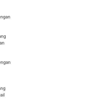
dengan
ang
gan
dengan
ang
ail