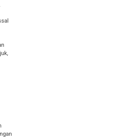
.
ssal
an
juk,
n
angan