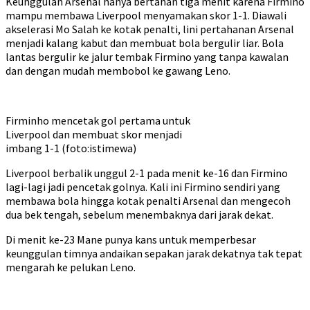
Keunggulan Arsenal hanya bertahan tiga menit karena Firmino
mampu membawa Liverpool menyamakan skor 1-1. Diawali
akselerasi Mo Salah ke kotak penalti, lini pertahanan Arsenal
menjadi kalang kabut dan membuat bola bergulir liar. Bola
lantas bergulir ke jalur tembak Firmino yang tanpa kawalan
dan dengan mudah membobol ke gawang Leno.
Firminho mencetak gol pertama untuk
Liverpool dan membuat skor menjadi
imbang 1-1 (foto:istimewa)
Liverpool berbalik unggul 2-1 pada menit ke-16 dan Firmino
lagi-lagi jadi pencetak golnya. Kali ini Firmino sendiri yang
membawa bola hingga kotak penalti Arsenal dan mengecoh
dua bek tengah, sebelum menembaknya dari jarak dekat.
Di menit ke-23 Mane punya kans untuk memperbesar
keunggulan timnya andaikan sepakan jarak dekatnya tak tepat
mengarah ke pelukan Leno.