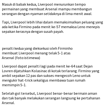
Masuk di babak kedua, Liverpool menurunkan tempo
permainan yang membuat Arsenal mampu membangun
serangan dengan nyaman setidaknya di lima menit awal.
Tapi, Liverpool lebih lihai dalam memaksimalkan peluang yang
ada ketika Firmino pada menit ke-57 memaksa Leno menepis
sepakan kerasnya dengan susah payah.
penalti kedua yang dieksekusi oleh Firminho
membuat Liverpool menang telak 5-1 atas
Arsenal (foto:istimewa)
Liverpool dapat penalti lagi pada menit ke-64 saat Dejan
Lovren dijatuhkan Kolasinac di kotak terlarang. Firmino yang
ambil sepakan 12 pas dan sukses mengecoh Leno untuk
mengukir hat-trick sekaligus membawa tuan rumah
memimpin 5-1.
Setelah gol tersebut, Liverpool benar-benar bermain aman
dan tak banyak melakukan serangan langsung ke pertahanan
Arsenal.