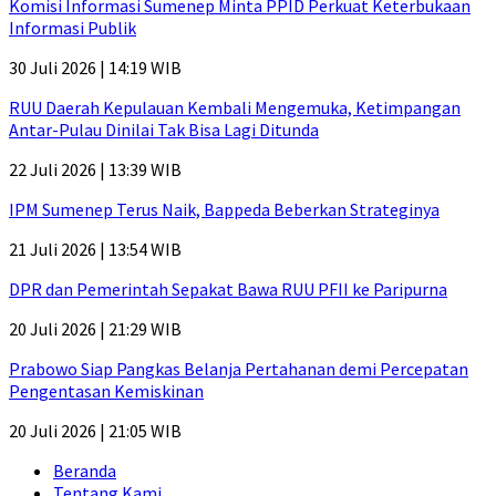
Komisi Informasi Sumenep Minta PPID Perkuat Keterbukaan
Informasi Publik
30 Juli 2026 | 14:19 WIB
RUU Daerah Kepulauan Kembali Mengemuka, Ketimpangan
Antar-Pulau Dinilai Tak Bisa Lagi Ditunda
22 Juli 2026 | 13:39 WIB
IPM Sumenep Terus Naik, Bappeda Beberkan Strateginya
21 Juli 2026 | 13:54 WIB
DPR dan Pemerintah Sepakat Bawa RUU PFII ke Paripurna
20 Juli 2026 | 21:29 WIB
Prabowo Siap Pangkas Belanja Pertahanan demi Percepatan
Pengentasan Kemiskinan
20 Juli 2026 | 21:05 WIB
Beranda
Tentang Kami