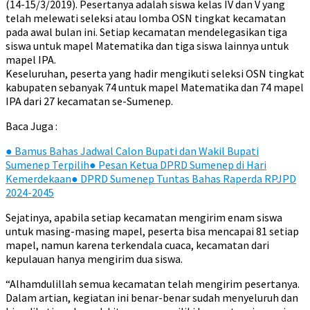
(14-15/3/2019). Pesertanya adalah siswa kelas IV dan V yang
telah melewati seleksi atau lomba OSN tingkat kecamatan
pada awal bulan ini. Setiap kecamatan mendelegasikan tiga
siswa untuk mapel Matematika dan tiga siswa lainnya untuk
mapel IPA.
Keseluruhan, peserta yang hadir mengikuti seleksi OSN tingkat
kabupaten sebanyak 74 untuk mapel Matematika dan 74 mapel
IPA dari 27 kecamatan se-Sumenep.
Baca Juga :
●
Bamus Bahas Jadwal Calon Bupati dan Wakil Bupati
Sumenep Terpilih
●
Pesan Ketua DPRD Sumenep di Hari
Kemerdekaan
●
DPRD Sumenep Tuntas Bahas Raperda RPJPD
2024-2045
Sejatinya, apabila setiap kecamatan mengirim enam siswa
untuk masing-masing mapel, peserta bisa mencapai 81 setiap
mapel, namun karena terkendala cuaca, kecamatan dari
kepulauan hanya mengirim dua siswa.
“Alhamdulillah semua kecamatan telah mengirim pesertanya.
Dalam artian, kegiatan ini benar-benar sudah menyeluruh dan