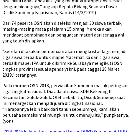
bisa dikuti anak-anak kita yang memiliki kompetensi sesuai
dengan bidangnya,” ungkap Kepala Bidang Sekolah Dasar
Disdik Sumenep Fajarisman, Kamis (14/3/2019)
Dari 74 peserta OSN akan diseleksi menjadi 30 siswa terbaik,
masing-masing mata pelajaran 15 orang. Mereka akan
mendapat pembinaan dan penguatan materi dari tenaga ahli
yang telah disiapkan.
“Setelah dilakukan pembinaan akan mengkristal lagi menjadi
tiga siswa terbaik untuk mapel Matematika dan tiga siswa
terbaik mapel IPA untuk dikirim ke Surabaya mengikuti OSN
tingkat provinsi sesuai agenda yskni, pada taggal 28 Maret
2019,” terangnya.
Pada momen OSN 2018, perwakilan Sumenep masuk peringkat
tiga tingkat nasional. Dia adalah siswa SDN Bekeong II
Kecamatan Guluk-Guluk. Oleh sebab itu, Disdik Sumenep saat
ini menargetkan menjadi juara ditingkat nasional.
“Harapannya lebih baik dari tahun sebelumnya, kami akan
berusaha semaksimal mungkin untuk menuju itu,” pungkasnya.
(yon)
2024-2045
kabupaten sumenep
Pansus DPRD Sumenep
RPJPD