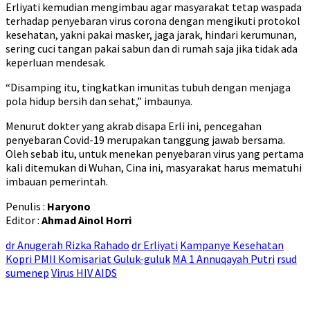
Erliyati kemudian mengimbau agar masyarakat tetap waspada
terhadap penyebaran virus corona dengan mengikuti protokol
kesehatan, yakni pakai masker, jaga jarak, hindari kerumunan,
sering cuci tangan pakai sabun dan di rumah saja jika tidak ada
keperluan mendesak.
“Disamping itu, tingkatkan imunitas tubuh dengan menjaga
pola hidup bersih dan sehat,” imbaunya.
Menurut dokter yang akrab disapa Erli ini, pencegahan
penyebaran Covid-19 merupakan tanggung jawab bersama.
Oleh sebab itu, untuk menekan penyebaran virus yang pertama
kali ditemukan di Wuhan, Cina ini, masyarakat harus mematuhi
imbauan pemerintah.
Penulis :
Haryono
Editor :
Ahmad Ainol Horri
dr Anugerah Rizka Rahado
dr Erliyati
Kampanye Kesehatan
Kopri PMII Komisariat Guluk-guluk
MA 1 Annuqayah Putri
rsud
sumenep
Virus HIV AIDS