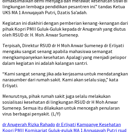
dimaksimalkan demi menjaga dan merawat kesehatan siswi di
lingkungan lembaga pendidikan pesantren ini.” tandas Ketua
UKS MA 1 Annuqayah Putri, Dzatis Sa’adah.
Kegiatan ini diakhiri dengan pemberian kenang-kenangan dari
pihak Kopri PMII Guluk-Guluk kepada dr Anugerah yang diutus
oleh RSUD dr. H. Moh. Anwar Sumenep.
Terpisah, Direktur RSUD dr H Moh Anwar Sumenep dr Erliyati
mengaku sangat senang apabila mahasiswa semangat
mengkampanyekan kesehatan. Apalagi yang menjadi pelopor
dalam kegiatan ini adalah kalangan santri.
“Kami sangat senang jika ada kerjasama untuk mendatangkan
narasumber dari rumah sakit. Kami akan selalu siap,” kata
Erliyati.
Menurutnya, pihak rumah sakit juga selalu melakukan
sosialisasi kesehatan di lingkungan RSUD dr H Moh Anwar
Sumenep. Semua itu dilakukan untuk mencegah penularan
virus berbagai penyakit. (L/Y)
dr Anugerah Rizka Rahado
dr Erliyati
Kampanye Kesehatan
Kopri PMII Komisariat Guluk-guluk
MA 1 Annuqayah Putri
rsud