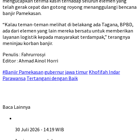
mengucapkan terima kasih terhadap seluruh elemen yang
telah gerak cepat dan gotong royong menanggulangi bencana
banjir Pamekasan.
“Kalau teman-teman melihat di belakang ada Tagana, BPBD,
ada dari elemen yang lain mereka bersatu untuk memberikan
layanan logistik kepada masyarakat terdampak,” terangnya
meninjau korban banjir.
Penulis : Fahrurrosyi
Editor : Ahmad Ainol Horri
#Banjir Pamekasan
gubernur jawa timur
Khofifah Indar
Parawansa
Tertangani dengan Baik
Baca Lainnya
30 Juli 2026 - 14:19 WIB