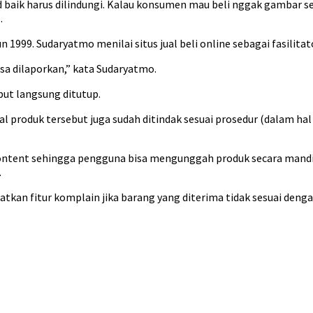
kad baik harus dilindungi. Kalau konsumen mau beli nggak gambar s
m
.
99. Sudaryatmo menilai situs jual beli online sebagai fasilitat
sa dilaporkan,” kata Sudaryatmo.
ut langsung ditutup.
al produk tersebut juga sudah ditindak sesuai prosedur (dalam ha
d content sehingga pengguna bisa mengunggah produk secara mand
.
n fitur komplain jika barang yang diterima tidak sesuai dengan 