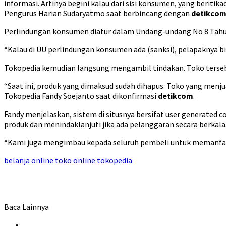
informasi. Artinya begini kalau dari sisi konsumen, yang beriti
Pengurus Harian Sudaryatmo saat berbincang dengan
detikco
Perlindungan konsumen diatur dalam Undang-undang No 8 Tahun 19
“Kalau di UU perlindungan konsumen ada (sanksi), pelapaknya bi
Tokopedia kemudian langsung mengambil tindakan. Toko terseb
“Saat ini, produk yang dimaksud sudah dihapus. Toko yang menju
Tokopedia Fandy Soejanto saat dikonfirmasi
detikcom
.
Fandy menjelaskan, sistem di situsnya bersifat user generate
produk dan menindaklanjuti jika ada pelanggaran secara berkala
“Kami juga mengimbau kepada seluruh pembeli untuk memanfaatka
belanja online
toko online
tokopedia
Baca Lainnya