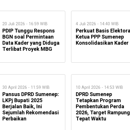
20 Juli 2026 - 16:59 WIB
4 Juli 2026 - 14:40 WIB
PDIP Tunggu Respons
Perkuat Basis Elektora
BGN soal Permintaan
Ketua PPP Sumenep
Data Kader yang Diduga
Konsolidasikan Kader
Terlibat Proyek MBG
30 April 2026 - 11:59 WIB
10 April 2026 - 14:53 WIB
Pansus DPRD Sumenep:
DPRD Sumenep
LKPj Bupati 2025
Tetapkan Program
Berjalan Baik, Ini
Pembentukan Perda
Sejumlah Rekomendasi
2026, Target Rampung
Perbaikan
Tepat Waktu