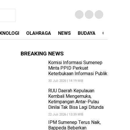
KNOLOGI
OLAHRAGA
NEWS
BUDAYA
OPINI
MA
BREAKING NEWS
Komisi Informasi Sumenep
Minta PPID Perkuat
Keterbukaan Informasi Publik
30 Juli 2026 | 14:19 WIB
RUU Daerah Kepulauan
Kembali Mengemuka,
Ketimpangan Antar-Pulau
Dinilai Tak Bisa Lagi Ditunda
22 Juli 2026 | 13:39 WIB
IPM Sumenep Terus Naik,
Bappeda Beberkan