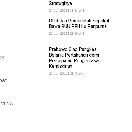
Strateginya
21 Juli 2026 | 13:54 WIB
DPR dan Pemerintah Sepakat
Bawa RUU PFII ke Paripurna
20 Juli 2026 | 21:29 WIB
Prabowo Siap Pangkas
Belanja Pertahanan demi
25
Percepatan Pengentasan
Kemiskinan
20 Juli 2026 | 21:05 WIB
pat
n 2025