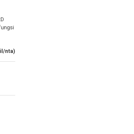
RD
fungsi
il/nta)