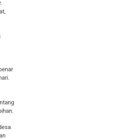
.
t,
i
benar
ari.
entang
bihan.
 desa
dan