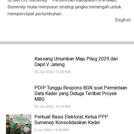
JEJAK.CO, Sumenep – Pemerintah Kabupaten (Pemkab)
Sumenep mulai menyusun strategi jangka menengah untuk
mempercepat pertumbuhan…
Bagikan
Kaesang Umumkan Maju Pileg 2029 dari
Dapil V Jateng
26 Juli 2026 | 15:54 WIB
PDIP Tunggu Respons BGN soal Permintaan
Data Kader yang Diduga Terlibat Proyek
MBG
20 Juli 2026 | 16:59 WIB
Perkuat Basis Elektoral, Ketua PPP
Sumenep Konsolidasikan Kader
4 Juli 2026 | 14:40 WIB