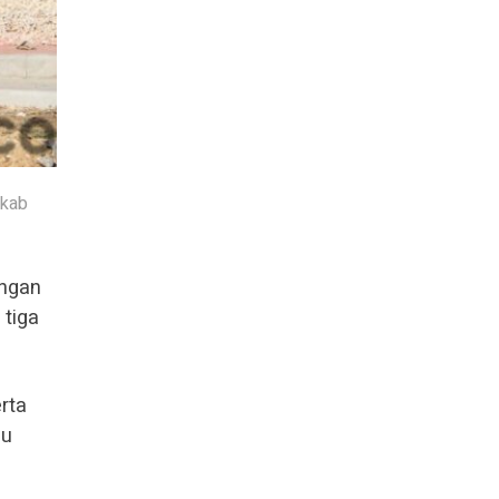
mkab
ungan
tiga
rta
ju