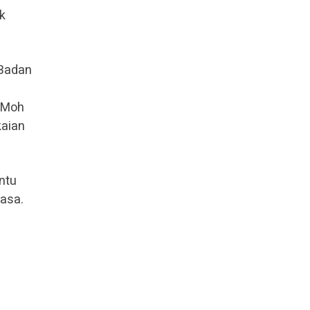
k
 Badan
 Moh
kaian
ntu
asa.