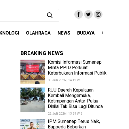
KNOLOGI
OLAHRAGA
NEWS
BUDAYA
OPINI
MA
BREAKING NEWS
Komisi Informasi Sumenep
Minta PPID Perkuat
Keterbukaan Informasi Publik
30 Juli 2026 | 14:19 WIB
RUU Daerah Kepulauan
Kembali Mengemuka,
Ketimpangan Antar-Pulau
Dinilai Tak Bisa Lagi Ditunda
22 Juli 2026 | 13:39 WIB
IPM Sumenep Terus Naik,
Bappeda Beberkan