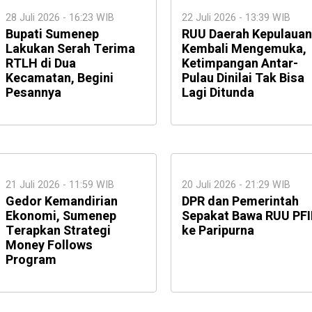
28 Juli 2026 - 16:23 WIB
22 Juli 2026 - 13:39 WIB
Bupati Sumenep
RUU Daerah Kepulauan
Lakukan Serah Terima
Kembali Mengemuka,
RTLH di Dua
Ketimpangan Antar-
Kecamatan, Begini
Pulau Dinilai Tak Bisa
Pesannya
Lagi Ditunda
21 Juli 2026 - 11:59 WIB
20 Juli 2026 - 21:29 WIB
Gedor Kemandirian
DPR dan Pemerintah
Ekonomi, Sumenep
Sepakat Bawa RUU PFI
Terapkan Strategi
ke Paripurna
Money Follows
Program