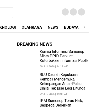
KNOLOGI
OLAHRAGA
NEWS
BUDAYA
OPINI
MA
BREAKING NEWS
Komisi Informasi Sumenep
Minta PPID Perkuat
Keterbukaan Informasi Publik
30 Juli 2026 | 14:19 WIB
RUU Daerah Kepulauan
Kembali Mengemuka,
Ketimpangan Antar-Pulau
Dinilai Tak Bisa Lagi Ditunda
22 Juli 2026 | 13:39 WIB
IPM Sumenep Terus Naik,
Bappeda Beberkan