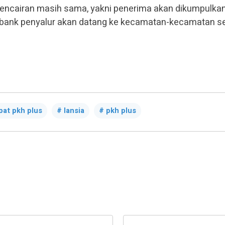
ncairan masih sama, yakni penerima akan dikumpulkan
ank penyalur akan datang ke kecamatan-kecamatan s
pat pkh plus
lansia
pkh plus