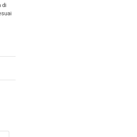
 di
esuai