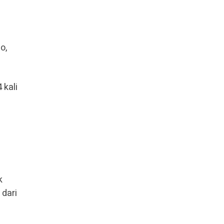
o,
 kali
k
dari