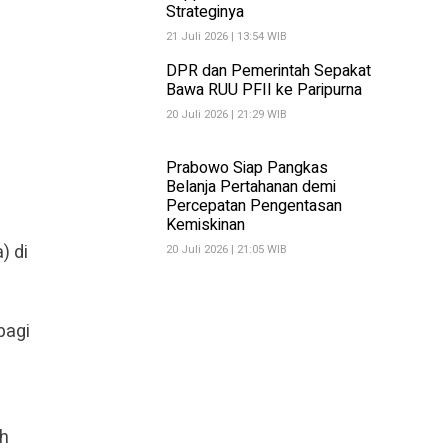
Strateginya
21 Juli 2026 | 13:54 WIB
DPR dan Pemerintah Sepakat
Bawa RUU PFII ke Paripurna
20 Juli 2026 | 21:29 WIB
Prabowo Siap Pangkas
Belanja Pertahanan demi
Percepatan Pengentasan
Kemiskinan
) di
20 Juli 2026 | 21:05 WIB
bagi
ah