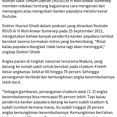
Rumah Sakit Umum Daerah (RSUD) dr H Moh Anwar Sumenep
memberi edukasi tentang bagaimana cara mengenali dan
menangani atau mengobati kanker payudara melalui kanal
Youtube.
Dokter Husnul Ghaib dalam podcast yang disiarkan Youtube
RSUD dr H Moh Anwar Sumenep pada 25 September 2021,
mengatakan bahwa banyak penderita kanker payudara lambat
berobat karena termakan mitos yang berkembang. “Misal
kalau payudara diangkat tidak lama lagi akan meninggal,”
ungkap Dokter Ghaib.
Angka pasien di tingkat nasional terutama Madura, yang
datang ke rumah sakit untuk berobat pada stadium 4 lebih
besar angkanya. Sekitar 60 hingga 70 persen. Sehingga
penanganan berbeda dan kemungkinan angka kesembuhannya
lebih kecil.
“Sebagai gambaran, penanganan stadium awal (1-2) angka
kesembuhannya bisa mencapai 95 persen lebih. Tapi kalau
penderita kanker payudara datang ke kami sudah stadium 4,
sudah tumbuh kemana mana, itu sudah tinggal 20 persen
angka kemungkinan kesembuhannya. Kemungkinan bertahan