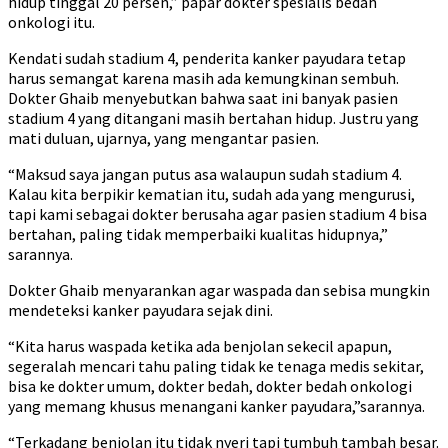
hidup tinggal 20 persen,” papar dokter spesialis bedah
onkologi itu.
Kendati sudah stadium 4, penderita kanker payudara tetap
harus semangat karena masih ada kemungkinan sembuh.
Dokter Ghaib menyebutkan bahwa saat ini banyak pasien
stadium 4 yang ditangani masih bertahan hidup. Justru yang
mati duluan, ujarnya, yang mengantar pasien.
“Maksud saya jangan putus asa walaupun sudah stadium 4.
Kalau kita berpikir kematian itu, sudah ada yang mengurusi,
tapi kami sebagai dokter berusaha agar pasien stadium 4 bisa
bertahan, paling tidak memperbaiki kualitas hidupnya,”
sarannya.
Dokter Ghaib menyarankan agar waspada dan sebisa mungkin
mendeteksi kanker payudara sejak dini.
“Kita harus waspada ketika ada benjolan sekecil apapun,
segeralah mencari tahu paling tidak ke tenaga medis sekitar,
bisa ke dokter umum, dokter bedah, dokter bedah onkologi
yang memang khusus menangani kanker payudara,”sarannya.
“Terkadang benjolan itu tidak nyeri tapi tumbuh tambah besar.