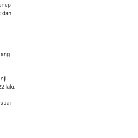
enep
t dan
yang
nji
2 lalu.
esuai