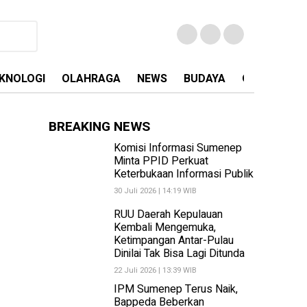
KNOLOGI
OLAHRAGA
NEWS
BUDAYA
OPINI
MA
BREAKING NEWS
Komisi Informasi Sumenep
Minta PPID Perkuat
Keterbukaan Informasi Publik
30 Juli 2026 | 14:19 WIB
RUU Daerah Kepulauan
Kembali Mengemuka,
Ketimpangan Antar-Pulau
Dinilai Tak Bisa Lagi Ditunda
22 Juli 2026 | 13:39 WIB
IPM Sumenep Terus Naik,
Bappeda Beberkan