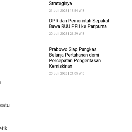
Strateginya
21 Juli 2026 | 13:54 WIB
DPR dan Pemerintah Sepakat
Bawa RUU PFII ke Paripurna
20 Juli 2026 | 21:29 WIB
Prabowo Siap Pangkas
Belanja Pertahanan demi
Percepatan Pengentasan
Kemiskinan
20 Juli 2026 | 21:05 WIB
n
 satu
etik