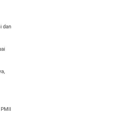
i dan
uai
ya,
 PMII