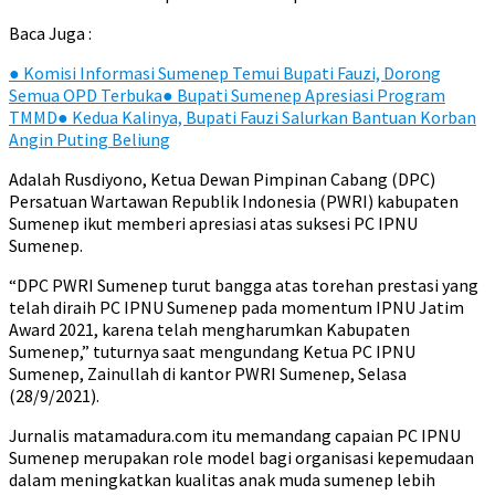
Baca Juga :
●
Komisi Informasi Sumenep Temui Bupati Fauzi, Dorong
Semua OPD Terbuka
●
Bupati Sumenep Apresiasi Program
TMMD
●
Kedua Kalinya, Bupati Fauzi Salurkan Bantuan Korban
Angin Puting Beliung
Adalah Rusdiyono, Ketua Dewan Pimpinan Cabang (DPC)
Persatuan Wartawan Republik Indonesia (PWRI) kabupaten
Sumenep ikut memberi apresiasi atas suksesi PC IPNU
Sumenep.
“DPC PWRI Sumenep turut bangga atas torehan prestasi yang
telah diraih PC IPNU Sumenep pada momentum IPNU Jatim
Award 2021, karena telah mengharumkan Kabupaten
Sumenep,” tuturnya saat mengundang Ketua PC IPNU
Sumenep, Zainullah di kantor PWRI Sumenep, Selasa
(28/9/2021).
Jurnalis matamadura.com itu memandang capaian PC IPNU
Sumenep merupakan role model bagi organisasi kepemudaan
dalam meningkatkan kualitas anak muda sumenep lebih