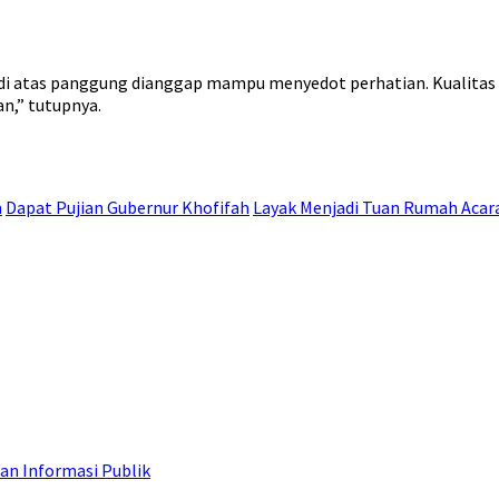
atas panggung dianggap mampu menyedot perhatian. Kualitas dan 
n,” tutupnya.
m
Dapat Pujian Gubernur Khofifah
Layak Menjadi Tuan Rumah Acar
an Informasi Publik