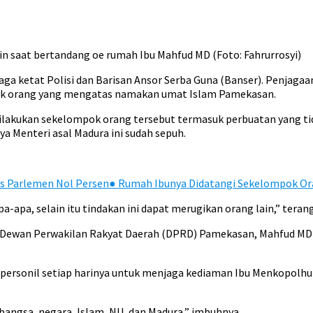
n saat bertandang oe rumah Ibu Mahfud MD (Foto: Fahrurrosyi)
ga ketat Polisi dan Barisan Ansor Serba Guna (Banser). Penjagaa
ok orang yang mengatas namakan umat Islam Pamekasan.
lakukan sekelompok orang tersebut termasuk perbuatan yang tida
ya Menteri asal Madura ini sudah sepuh.
as Parlemen Nol Persen
●
Rumah Ibunya Didatangi Sekelompok Or
pa-apa, selain itu tindakan ini dapat merugikan orang lain,” teran
ua Dewan Perwakilan Rakyat Daerah (DPRD) Pamekasan, Mahfud MD
personil setiap harinya untuk menjaga kediaman Ibu Menkopolhuk
angsa, negara, Islam, NU, dan Madura,” imbuhnya.