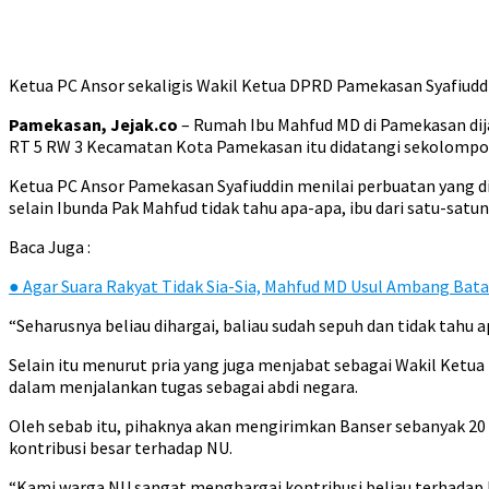
Ketua PC Ansor sekaligis Wakil Ketua DPRD Pamekasan Syafiuddi
Pamekasan, Jejak.co
– Rumah Ibu Mahfud MD di Pamekasan dija
RT 5 RW 3 Kecamatan Kota Pamekasan itu didatangi sekolomp
Ketua PC Ansor Pamekasan Syafiuddin menilai perbuatan yang di
selain Ibunda Pak Mahfud tidak tahu apa-apa, ibu dari satu-satun
Baca Juga :
●
Agar Suara Rakyat Tidak Sia-Sia, Mahfud MD Usul Ambang Bat
“Seharusnya beliau dihargai, baliau sudah sepuh dan tidak tahu a
Selain itu menurut pria yang juga menjabat sebagai Wakil Ket
dalam menjalankan tugas sebagai abdi negara.
Oleh sebab itu, pihaknya akan mengirimkan Banser sebanyak 20 
kontribusi besar terhadap NU.
“Kami warga NU sangat menghargai kontribusi beliau terhadap b