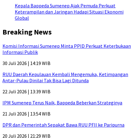
Kepala Bappeda Sumenep Ajak Pemuda Perkuat
Keterampilan dan Jaringan Hadapi Situasi Ekonomi
Global
Breaking News
Komisi Informasi Sumenep Minta PPID Perkuat Keterbukaan
Informasi Publik
30 Juli 2026 | 14:19 WIB
RUU Daerah Kepulauan Kembali Mengemuka, Ketimpangan
Antar-Pulau Dinilai Tak Bisa Lagi Ditunda
22 Juli 2026 | 13:39 WIB
IPM Sumenep Terus Naik, Bappeda Beberkan Strateginya
21 Juli 2026 | 13:54 WIB
DPR dan Pemerintah Sepakat Bawa RUU PFII ke Paripurna
20 Juli 2026 | 21:29 WIB