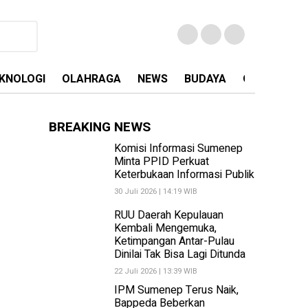
KNOLOGI
OLAHRAGA
NEWS
BUDAYA
OPINI
MA
BREAKING NEWS
Komisi Informasi Sumenep
Minta PPID Perkuat
Keterbukaan Informasi Publik
30 Juli 2026 | 14:19 WIB
RUU Daerah Kepulauan
Kembali Mengemuka,
Ketimpangan Antar-Pulau
Dinilai Tak Bisa Lagi Ditunda
22 Juli 2026 | 13:39 WIB
IPM Sumenep Terus Naik,
Bappeda Beberkan