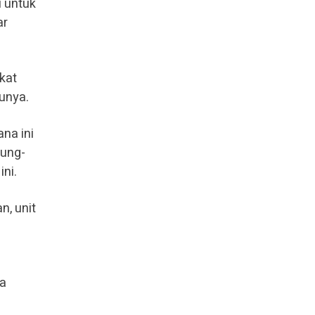
 untuk
ar
kat
unya.
na ini
tung-
ini.
n, unit
ya