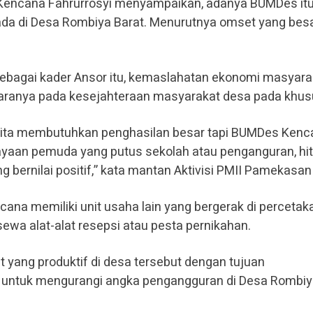
 Kencana Fahrurrosyi menyampaikan, adanya BUMDes itu
 di Desa Rombiya Barat. Menurutnya omset yang bes
f sebagai kader Ansor itu, kemaslahatan ekonomi masyara
aranya pada kesejahteraan masyarakat desa pada khus
kita membutuhkan penghasilan besar tapi BUMDes Kenca
aan pemuda yang putus sekolah atau penganguran, hi
 bernilai positif,” kata mantan Aktivisi PMII Pamekasan 
cana memiliki unit usaha lain yang bergerak di percetaka
t sewa alat-alat resepsi atau pesta pernikahan.
 yang produktif di desa tersebut dengan tujuan
n untuk mengurangi angka pengangguran di Desa Rombi