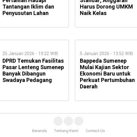
Pertanian Hadapi
Standar, Anggaran
Tantangan Iklim dan
Harus Dorong UMKM
Penyusutan Lahan
Naik Kelas
25 Januari 2026 - 19:22 WIB
5 Januari 2026 - 13:52 WIB
DPRD Temukan Fasilitas
Bappeda Sumenep
Pasar Lenteng Sumenep
Mulai Kajian Sektor
Banyak Dibangun
Ekonomi Baru untuk
Swadaya Pedagang
Perkuat Pertumbuhan
Daerah
Beranda
Tentang Kami
Contact Us