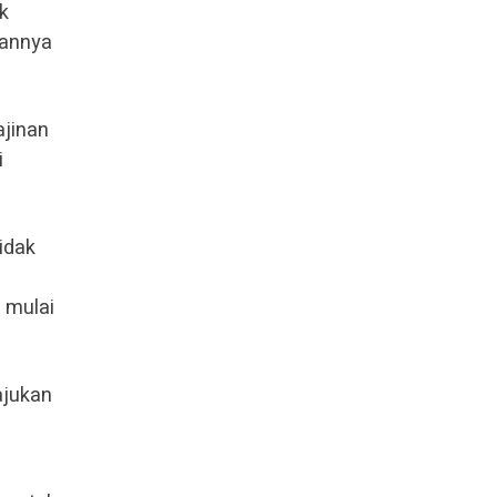
k
lannya
ajinan
i
idak
 mulai
ajukan