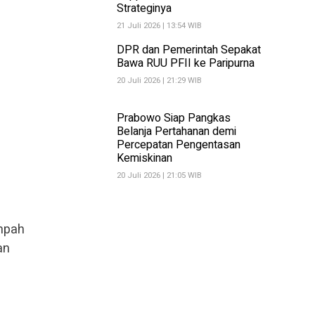
Strateginya
21 Juli 2026 | 13:54 WIB
DPR dan Pemerintah Sepakat
Bawa RUU PFII ke Paripurna
20 Juli 2026 | 21:29 WIB
Prabowo Siap Pangkas
Belanja Pertahanan demi
Percepatan Pengentasan
Kemiskinan
20 Juli 2026 | 21:05 WIB
mpah
an