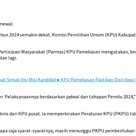
imewa)
ahun 2024 semakin dekat. Komisi Pemilihan Umum (KPU) Kabup
Partisipasi Masyarakat (Parmas) KPU Pamekasan mengatakan, ber
an lagi.
t Simak Visi Misi Kandidat
●
KPU Pamekasan Pastikan Distribusi 
r. Pelaksanaannya berdasarkan jadwal dan tahapan Pemilu 2024,” 
nis dari KPU pusat. Ia memperkirakan Peraturan KPU (PKPU) tid
n apa saja syarat-syaratnya, masih menunggu PKPU pembentukan ba