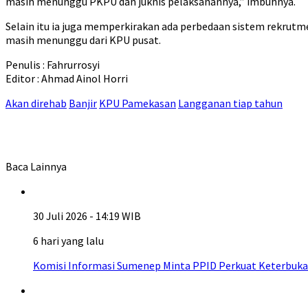
masih menunggu PKPU dan juknis pelaksanannya,” imbuhnya.
Selain itu ia juga memperkirakan ada perbedaan sistem rekrutm
masih menunggu dari KPU pusat.
Penulis : Fahrurrosyi
Editor : Ahmad Ainol Horri
Akan direhab
Banjir
KPU Pamekasan
Langganan tiap tahun
Baca Lainnya
30 Juli 2026 - 14:19 WIB
6 hari yang lalu
Komisi Informasi Sumenep Minta PPID Perkuat Keterbuka