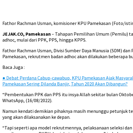
Fathor Rachman Usman, komisioner KPU Pamekasan (Foto/ist
JEJAK.CO, Pamekasan
– Tahapan Pemilihan Umum (Pemilu) t
adhoc, mulai dari PPK, PPS, hingga KPPS.
Fathor Rachman Usman, Divisi Sumber Daya Manusia (SDM) dan 
Pamekasan, rekrutmen badan adhoc akan dilakukan beberapa bul
Baca Juga :
●
Debat Perdana Cabup-cawabup, KPU Pamekasan Ajak Masyaraka
Pamekasan Sering Dilanda Banjir, Tahun 2020 Akan Dibangun?
“Pembentukan PPK dan PPS itu insya Allah sekitar bulan Oktobe
WhatsApp, (16/08/2022).
Namun kendati demikian pihaknya masih menunggu petunjuk tek
yang akan dilaksanakan ke depan.
“Tapi seperti apa model rekrutmennya, pelaksanaan seleksi da