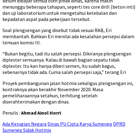
belum dibayar semua oleh pihak dinas, karena masih
menunggu beberapa tahapan, seperti tes core drill (beton inti)
dan uji laboratorium untuk mengetahui ketebalan dan
kepadatan aspal pada pekerjaan tersebut.
Soal plengsengan yang disebut tidak sesuai RAB, Eri
membantah. Bahkan Eri menilai ada kesalahan persepsi dalam
temuan komisi III.
“Bukan begitu, tadi itu salah persepsi. Dikiranya plengsengan
diplester semuanya. Kalau di bawah bagian sepatu tidak
diplester. Itu kan hanya diberi semen, itu sudah bagus,
sebenarnya tidak ada. Cuma salah persepsi saja,” terang Eri
Proyek pembangunan jalan hotmix sekaligus plengsengan ini,
kontraknya akan berakhir November 2020. Masa
pemeliharaannya setahun, terhitung setelah
diserahterimakan dengan dinas.
Penulis :
Ahmad Ainol Horri
Ada Kerugian Negara
Dinas PU Cipta Karya Sumenep
DPRD
Sumenep Sidak Hotmix