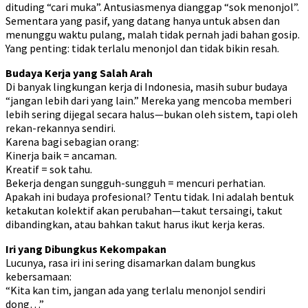
dituding “cari muka”. Antusiasmenya dianggap “sok menonjol”.
Sementara yang pasif, yang datang hanya untuk absen dan
menunggu waktu pulang, malah tidak pernah jadi bahan gosip.
Yang penting: tidak terlalu menonjol dan tidak bikin resah.
Budaya Kerja yang Salah Arah
Di banyak lingkungan kerja di Indonesia, masih subur budaya
“jangan lebih dari yang lain.” Mereka yang mencoba memberi
lebih sering dijegal secara halus—bukan oleh sistem, tapi oleh
rekan-rekannya sendiri.
Karena bagi sebagian orang:
Kinerja baik = ancaman.
Kreatif = sok tahu.
Bekerja dengan sungguh-sungguh = mencuri perhatian.
Apakah ini budaya profesional? Tentu tidak. Ini adalah bentuk
ketakutan kolektif akan perubahan—takut tersaingi, takut
dibandingkan, atau bahkan takut harus ikut kerja keras.
Iri yang Dibungkus Kekompakan
Lucunya, rasa iri ini sering disamarkan dalam bungkus
kebersamaan:
“Kita kan tim, jangan ada yang terlalu menonjol sendiri
dong…”