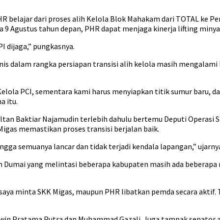
R belajar dari proses alih Kelola Blok Mahakam dari TOTAL ke 
ada 9 Agustus tahun depan, PHR dapat menjaga kinerja lifting minya
I dijaga,” pungkasnya.
dalam rangka persiapan transisi alih kelola masih mengalami h
Kelola PCI, sementara kami harus menyiapkan titik sumur baru, d
a itu.
tan Baktiar Najamudin terlebih dahulu bertemu Deputi Operasi S
igas memastikan proses transisi berjalan baik.
ingga semuanya lancar dan tidak terjadi kendala lapangan,” ujarny
an Dumai yang melintasi beberapa kabupaten masih ada beberapa 
aya minta SKK Migas, maupun PHR libatkan pemda secara aktif. Ter
 Edwin Pratama Putra dan Muhammad Gazali. Juga tampak senator as