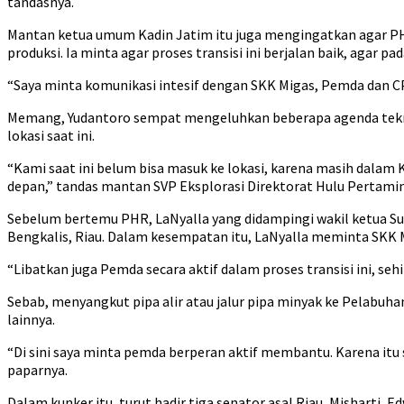
tandasnya.
Mantan ketua umum Kadin Jatim itu juga mengingatkan agar PH
produksi. Ia minta agar proses transisi ini berjalan baik, agar p
“Saya minta komunikasi intesif dengan SKK Migas, Pemda dan CP
Memang, Yudantoro sempat mengeluhkan beberapa agenda teknis 
lokasi saat ini.
“Kami saat ini belum bisa masuk ke lokasi, karena masih dalam 
depan,” tandas mantan SVP Eksplorasi Direktorat Hulu Pertamin
Sebelum bertemu PHR, LaNyalla yang didampingi wakil ketua Sul
Bengkalis, Riau. Dalam kesempatan itu, LaNyalla meminta SKK M
“Libatkan juga Pemda secara aktif dalam proses transisi ini, seh
Sebab, menyangkut pipa alir atau jalur pipa minyak ke Pelabuh
lainnya.
“Di sini saya minta pemda berperan aktif membantu. Karena itu s
paparnya.
Dalam kunker itu, turut hadir tiga senator asal Riau, Misharti,