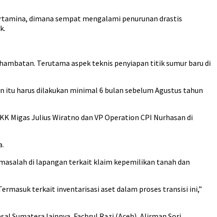
Pertamina, dimana sempat mengalami penurunan drastis
k.
ambatan. Terutama aspek teknis penyiapan titik sumur baru di
an itu harus dilakukan minimal 6 bulan sebelum Agustus tahun
KK Migas Julius Wiratno dan VP Operation CPI Nurhasan di
a.
masalah di lapangan terkait klaim kepemilikan tanah dan
masuk terkait inventarisasi aset dalam proses transisi ini,”
al Sumatera lainnya, Fachrul Razi (Aceh), Alirman Sori