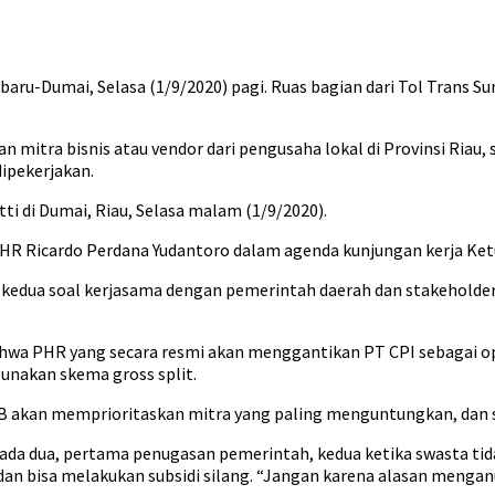
baru-Dumai, Selasa (1/9/2020) pagi. Ruas bagian dari Tol Trans 
 mitra bisnis atau vendor dari pengusaha lokal di Provinsi Riau
dipekerjakan.
i di Dumai, Riau, Selasa malam (1/9/2020).
HR Ricardo Perdana Yudantoro dalam agenda kunjungan kerja Ketua
, kedua soal kerjasama dengan pemerintah daerah dan stakeholder
hwa PHR yang secara resmi akan menggantikan PT CPI sebagai op
unakan skema gross split.
 to B akan memprioritaskan mitra yang paling menguntungkan, da
ada dua, pertama penugasan pemerintah, kedua ketika swasta ti
 dan bisa melakukan subsidi silang. “Jangan karena alasan menganu