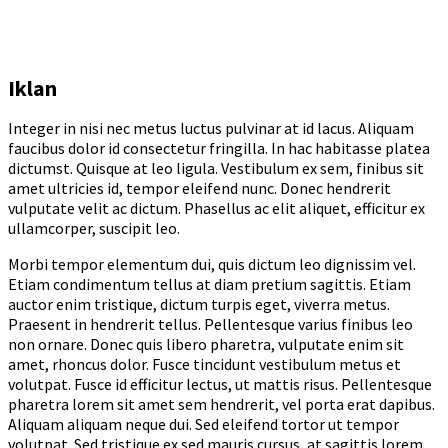
Iklan
Integer in nisi nec metus luctus pulvinar at id lacus. Aliquam
faucibus dolor id consectetur fringilla. In hac habitasse platea
dictumst. Quisque at leo ligula. Vestibulum ex sem, finibus sit
amet ultricies id, tempor eleifend nunc. Donec hendrerit
vulputate velit ac dictum. Phasellus ac elit aliquet, efficitur ex
ullamcorper, suscipit leo.
Morbi tempor elementum dui, quis dictum leo dignissim vel.
Etiam condimentum tellus at diam pretium sagittis. Etiam
auctor enim tristique, dictum turpis eget, viverra metus.
Praesent in hendrerit tellus. Pellentesque varius finibus leo
non ornare. Donec quis libero pharetra, vulputate enim sit
amet, rhoncus dolor. Fusce tincidunt vestibulum metus et
volutpat. Fusce id efficitur lectus, ut mattis risus. Pellentesque
pharetra lorem sit amet sem hendrerit, vel porta erat dapibus.
Aliquam aliquam neque dui. Sed eleifend tortor ut tempor
volutpat. Sed tristique ex sed mauris cursus, at sagittis lorem