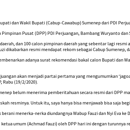
upati dan Wakil Bupati (Cabup-Cawabup) Sumenep dari PDI Perju
 Pimpinan Pusat (DPP) PDI Perjuangan, Bambang Wuryanto dan Se
50 daerah, dan 100 calon pimpinan daerah yang sebentar lagi resm
auzi dikabarkan resmi mendapat rekom sebagai Cabup Sumenep, d
membenarkan adanya surat rekomendasi bakal calon Bupati dan W
ngan akan menjadi partai pertama yang mengumumkan ‘jagoannya’ h
, Rabu (19/2/2020).
Sumenep belum menerima pemberitahuan secara resmi dari DPP ma
skah resminya. Untuk itu, saya hanya bisa menjawab bisa saja begit
 berani menerka-nerka diundangnya Wabup Fauzi dan Nyi Eva ke DP
etua umum (Achmad Fauzi) oleh DPP hari ini dengan turunnya re