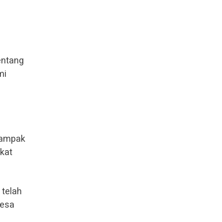
entang
mi
dampak
kat
telah
desa