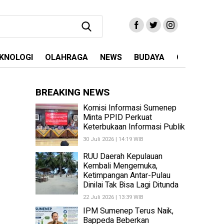
KNOLOGI
OLAHRAGA
NEWS
BUDAYA
OPINI
MA
BREAKING NEWS
Komisi Informasi Sumenep
Minta PPID Perkuat
Keterbukaan Informasi Publik
30 Juli 2026 | 14:19 WIB
RUU Daerah Kepulauan
Kembali Mengemuka,
Ketimpangan Antar-Pulau
Dinilai Tak Bisa Lagi Ditunda
22 Juli 2026 | 13:39 WIB
IPM Sumenep Terus Naik,
Bappeda Beberkan