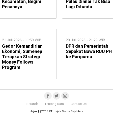
Kecamatan, Begini
Pulau Dinilai Tak Bisa
Pesannya
Lagi Ditunda
21 Juli 2026 - 11:59 WIB
20 Juli 2026 - 21:29 WIB
Gedor Kemandirian
DPR dan Pemerintah
Ekonomi, Sumenep
Sepakat Bawa RUU PFI
Terapkan Strategi
ke Paripurna
Money Follows
Program
Beranda
Tentang Kami
Contact Us
Jejak | @2018 PT. Jejak Media Sejahtera