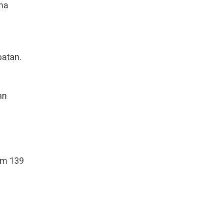
na
batan.
an
Km 139