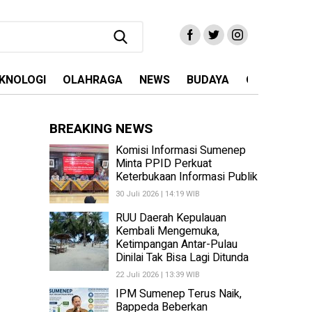
KNOLOGI
OLAHRAGA
NEWS
BUDAYA
OPINI
MA
BREAKING NEWS
Komisi Informasi Sumenep
Minta PPID Perkuat
Keterbukaan Informasi Publik
30 Juli 2026 | 14:19 WIB
RUU Daerah Kepulauan
Kembali Mengemuka,
Ketimpangan Antar-Pulau
Dinilai Tak Bisa Lagi Ditunda
22 Juli 2026 | 13:39 WIB
IPM Sumenep Terus Naik,
Bappeda Beberkan