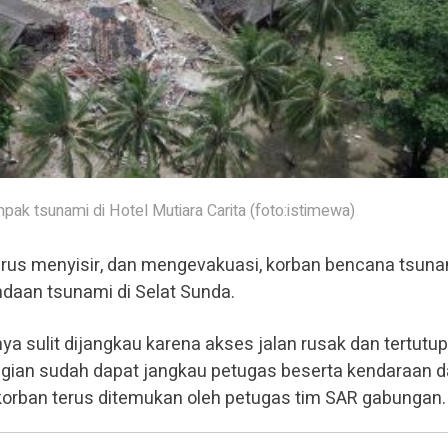
mpak tsunami di Hotel Mutiara Carita (foto:istimewa)
us menyisir, dan mengevakuasi, korban bencana tsuna
daan tsunami di Selat Sunda.
 sulit dijangkau karena akses jalan rusak dan tertutup
agian sudah dapat jangkau petugas beserta kendaraan 
 korban terus ditemukan oleh petugas tim SAR gabungan.