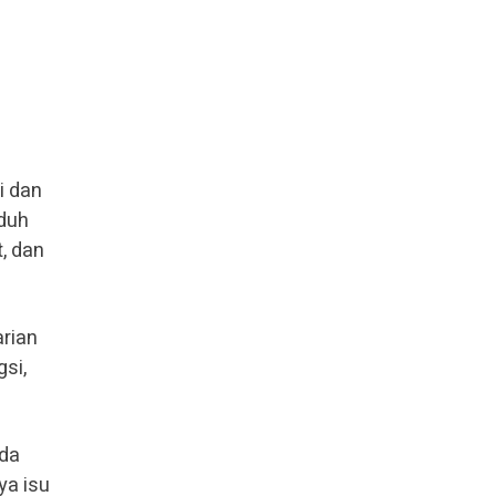
i dan
nduh
, dan
arian
si,
ada
ya isu