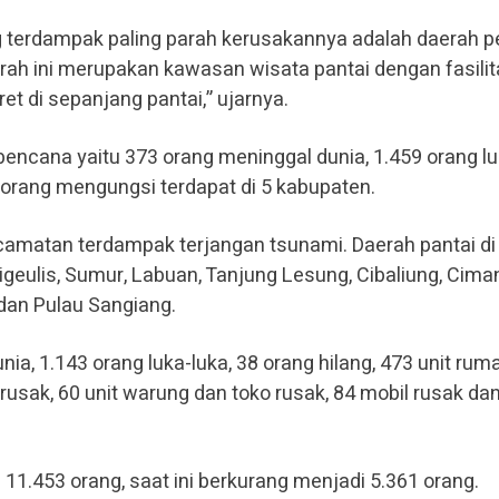
 terdampak paling parah kerusakannya adalah daerah pe
rah ini merupakan kawasan wisata pantai dengan fasili
et di sepanjang pantai,” ujarnya.
bencana yaitu 373 orang meninggal dunia, 1.459 orang lu
5 orang mengungsi terdapat di 5 kabupaten.
camatan terdampak terjangan tsunami. Daerah pantai di
geulis, Sumur, Labuan, Tanjung Lesung, Cibaliung, Cima
 dan Pulau Sangiang.
ia, 1.143 orang luka-luka, 38 orang hilang, 473 unit rum
 rusak, 60 unit warung dan toko rusak, 84 mobil rusak da
1.453 orang, saat ini berkurang menjadi 5.361 orang.