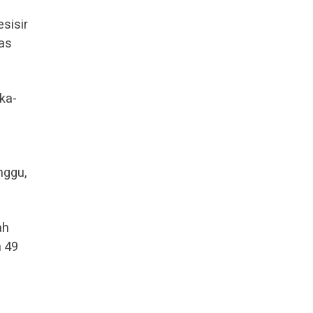
sisir
tas
ka-
nggu,
ah
n 49